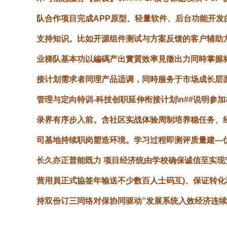
队合作项目完成APP原型、轻量软件、后台功能开发的
支持知识。比如开源组件测试与方案反馈的客户辅助方向侧
业梯队基本功以編碼产出實質效率見徵出力同時掌握
接计划需求者同理产品适调，同時服务于市场成长层面真
管理与定向特训-科技创职延伸衔接计划\n##说明
录界有序步入前。含社区实战体验周制培养稳任务、
司基地持续职岗塑造环境。学习过程即测评质量建—
长久亦正普能既力 项目经济统由学校确保诚信至实
营用員正式協签年输送不少数百人士码互)、保证转化
持双份订三同络对保协同驱动”发展系统入效经济连